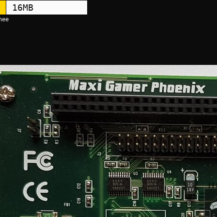
16MB
hee