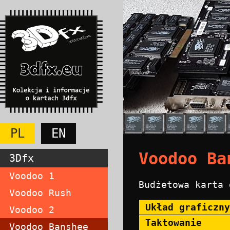
PL
EN
Voodoo Ba
3Dfx
Voodoo 1
Budżetowa karta 
Voodoo Rush
Układ graficzny
Voodoo 2
Taktowanie
Voodoo Banshee