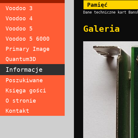
Pamięć
Voodoo 3
Dane techniczne kart Bans
Voodoo 4
Galeria
Voodoo 5
Voodoo 5 6000
Primary Image
Quantum3D
Informacje
Poszukiwane
Księga gości
O stronie
Kontakt